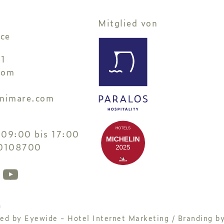
Mitglied von
ce
1
com
inimare.com
 09:00 bis 17:00
0108700
m
ned by
Eyewide - Hotel Internet Marketing
/ Branding b