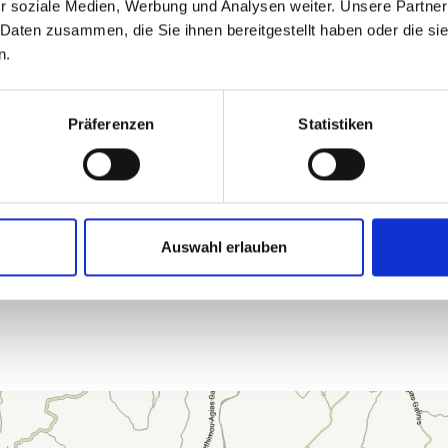
N
r soziale Medien, Werbung und Analysen weiter. Unsere Partner
 Daten zusammen, die Sie ihnen bereitgestellt haben oder die s
n.
MALUNTERRICHT
Präferenzen
Statistiken
F
I
T
N
E
S
S
&
S
P
O
R
T
Auswahl erlauben