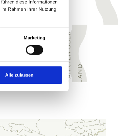
 führen diese Informationen
ie im Rahmen Ihrer Nutzung
NATURLIEBHABER
F
A
H
R
T
E
N
Ü
B
E
R
L
A
N
Marketing
D
Alle zulassen