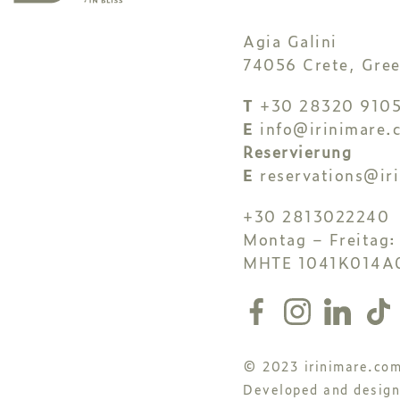
Agia Galini
74056 Crete, Gree
T
+30 28320 9105
E
info@irinimare.
Reservierung
E
reservations@ir
+30 2813022240
Montag – Freitag:
MHTE 1041K014A
© 2023 irinimare.co
Developed and desig