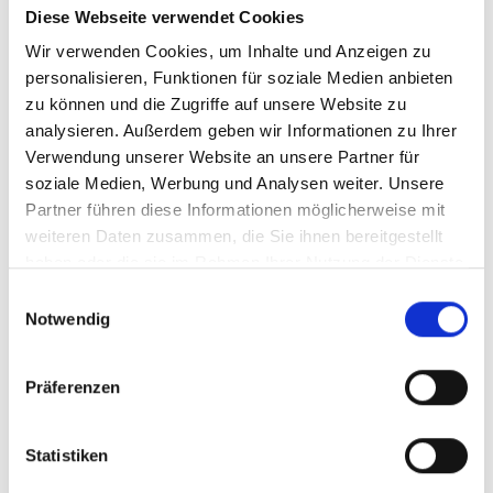
Diese Webseite verwendet Cookies
AUCH ANZEIGEN
Wir verwenden Cookies, um Inhalte und Anzeigen zu
personalisieren, Funktionen für soziale Medien anbieten
zu können und die Zugriffe auf unsere Website zu
analysieren. Außerdem geben wir Informationen zu Ihrer
PARALOS LOYALTY PRIVILEGE
Verwendung unserer Website an unsere Partner für
soziale Medien, Werbung und Analysen weiter. Unsere
OKTOBER-AUSZEIT
Partner führen diese Informationen möglicherweise mit
weiteren Daten zusammen, die Sie ihnen bereitgestellt
BLACK FRIDAY OFFER
haben oder die sie im Rahmen Ihrer Nutzung der Dienste
gesammelt haben.
Einwilligungsauswahl
LAST MINUTE ANGEBOT
Notwendig
SOMMERANGEBOT
Präferenzen
Statistiken