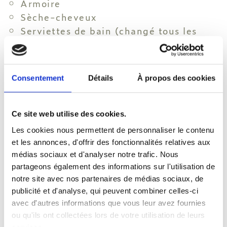
Armoire
Sèche-cheveux
Serviettes de bain (changé tous les
deux jours) Pratiques écologiques
disponibles
Changement de linge (tous les 4
Consentement
Détails
À propos des cookies
jours). Pratiques écologiques
disponibles.
Tous les articles de toilette
Ce site web utilise des cookies.
essentiels
Les cookies nous permettent de personnaliser le contenu
Miroir cosmétique
et les annonces, d'offrir des fonctionnalités relatives aux
Miroir rectangulaire
médias sociaux et d'analyser notre trafic. Nous
Système individuel d'air conditionné
partageons également des informations sur l'utilisation de
notre site avec nos partenaires de médias sociaux, de
Mini-réfrigérateur
publicité et d'analyse, qui peuvent combiner celles-ci
Lits bébé sur demande
avec d'autres informations que vous leur avez fournies
Carte d'oreillers
ou qu'ils ont collectées lors de votre utilisation de leurs
Coffre-fort électronique