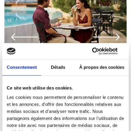
Consentement
Détails
À propos des cookies
“TOMATINI”
Le restaurant à la carte « Tomatini »
Ce site web utilise des cookies.
propose un menu crétois authentique
Les cookies nous permettent de personnaliser le contenu
et traditionnel, une véritable
et les annonces, d'offrir des fonctionnalités relatives aux
expérience de la ferme à la table.
médias sociaux et d'analyser notre trafic. Nous
Embarquez pour une aventure
partageons également des informations sur l'utilisation de
culinaire dans notre nouveau
notre site avec nos partenaires de médias sociaux, de