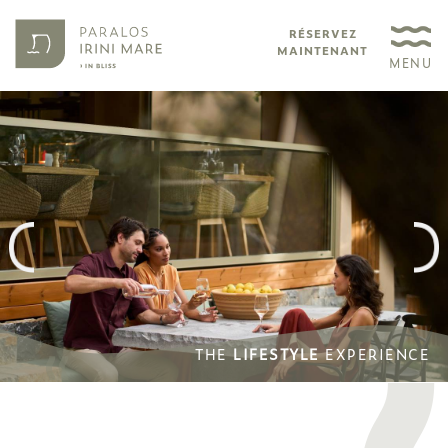
RÉSERVEZ
MAINTENANT
MENU
THE
THE
LIFESTYLE
LIFESTYLE
EXPERIENCE
EXPERIENCE