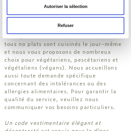
RÉGIMES
Autoriser la sélection
ALIMENTAIRES
SPÉCIFIQUES
Refuser
Pour garantir une expérience unique,
tous no plats sont cuisinés le jour-même
et nous vous proposons de nombreux
choix pour végétariens, pescétariens et
végétaliens (végans). Nous accueillons
aussi toute demande spécifique
concernant des intolérances ou des
allergies alimentaires. Pour garantir la
qualité du service, veuillez nous
communiquer vos besoins particuliers.
Un code vestimentaire élégant et
décontracté est requis pour le dîner.