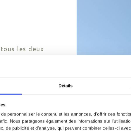
 tous les deux
s disponibles
les 4 jours).
Détails
onibles.
e essentiels
ies.
e personnaliser le contenu et les annonces, d'offrir des fonctio
rafic. Nous partageons également des informations sur l'utilisati
, de publicité et d'analyse, qui peuvent combiner celles-ci avec