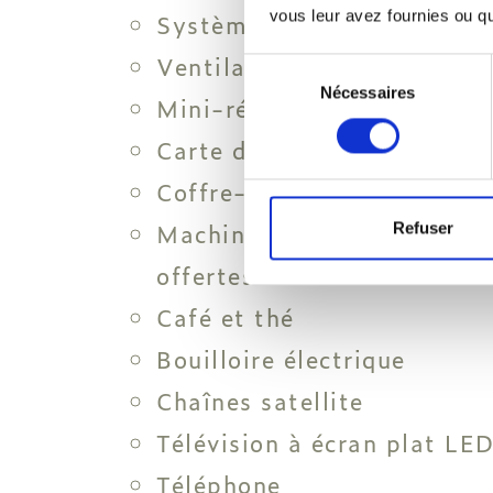
vous leur avez fournies ou qu'
Système individuel d'air c
Ventilateur de plafond
Sélection
Nécessaires
du
Mini-réfrigérateur
consentement
Carte d'oreillers
Coffre-fort électronique
Machine à café Nespresso 
Refuser
offertes à l’arrivée
Café et thé
Bouilloire électrique
Chaînes satellite
Télévision à écran plat LE
Téléphone