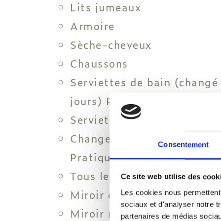
Lits jumeaux
Armoire
Sèche-cheveux
Chaussons
Serviettes de bain (changé
jours) Pratiques écologique
Serviettes de piscine
Changement de linge (tous 
Consentement
Pratiques écologiques disp
Tous les articles de toilett
Ce site web utilise des cook
Miroir cosmétique
Les cookies nous permettent d
sociaux et d'analyser notre t
Miroir rectangulaire
partenaires de médias sociaux